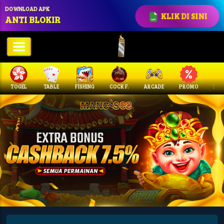
DOWNLOAD APK
KLIK DI SINI
ANTI BLOKIR
TABLE
FISHING
COCK F.
ARCADE
PROMO
MEGAGACOR