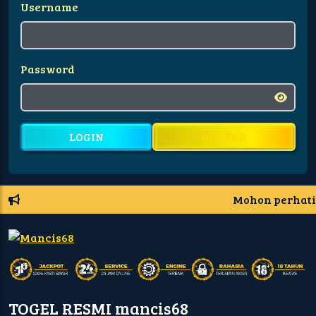
Username
Password
LOGIN
DAFTAR
Mohon perhatikan nomor tujuan
TOGEL RESMI mancis68