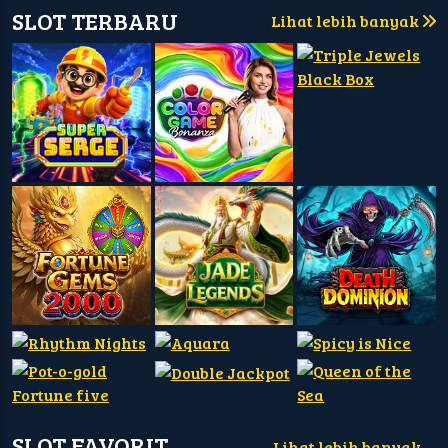
SLOT TERBARU
Lihat lebih banyak
SLOT FAVORIT
Lihat lebih banyak