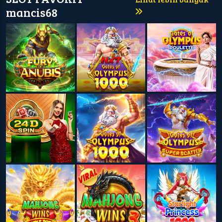
mancis68