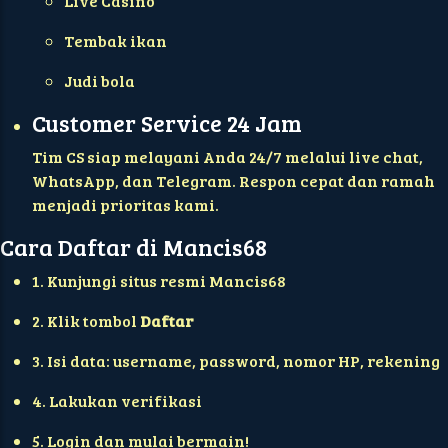
Live Casino
Tembak ikan
Judi bola
Customer Service 24 Jam
Tim CS siap melayani Anda 24/7 melalui live chat,
WhatsApp, dan Telegram. Respon cepat dan ramah
menjadi prioritas kami.
Cara Daftar di Mancis68
1. Kunjungi situs resmi Mancis68
2. Klik tombol
Daftar
3. Isi data: username, password, nomor HP, rekening
4. Lakukan verifikasi
5. Login dan mulai bermain!