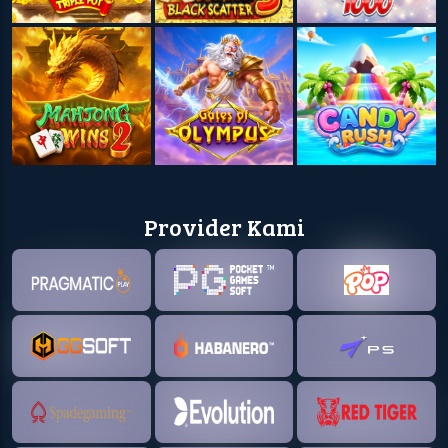
Provider Kami