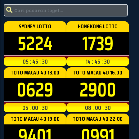
SYDNEY LOTTO
HONGKONG LOTTO
5224
1739
05 : 45 : 29
14 : 45 : 29
TOTO MACAU 4D 13:00
TOTO MACAU 4D 16:00
0629
2900
05 : 00 : 29
08 : 00 : 29
TOTO MACAU 4D 19:00
TOTO MACAU 4D 22:00
9401
0991