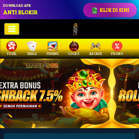
DOWNLOAD APK
KLIK DI SINI
ANTI BLOKIR
TABLE
FISHING
COCK F.
ARCADE
PROMO
MEGAGACOR