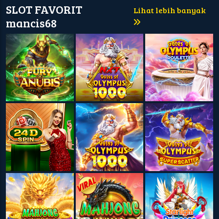
SLOT FAVORIT
Lihat lebih banyak
mancis68