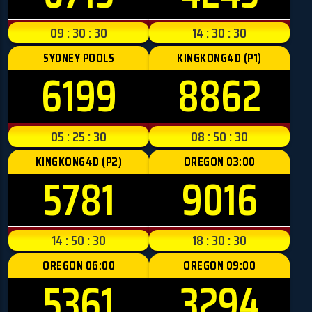
09 : 30 : 29
14 : 30 : 29
SYDNEY POOLS
KINGKONG4D (P1)
6199
8862
05 : 25 : 29
08 : 50 : 29
KINGKONG4D (P2)
OREGON 03:00
5781
9016
14 : 50 : 29
18 : 30 : 29
OREGON 06:00
OREGON 09:00
5361
3294