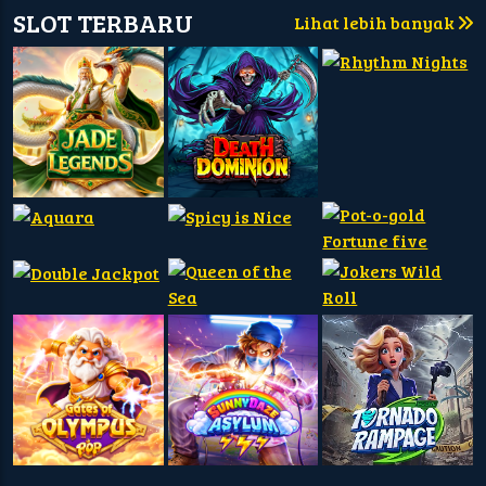
SLOT TERBARU
Lihat lebih banyak