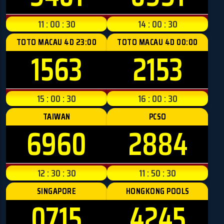
11 : 00 : 29
14 : 00 : 29
TOTO MACAU 4D 23:00
TOTO MACAU 4D 00:00
1563
2153
15 : 00 : 29
16 : 00 : 29
TAIWAN
PCSO
6960
2884
12 : 30 : 29
11 : 50 : 29
SINGAPORE
HONGKONG POOLS
0715
4245