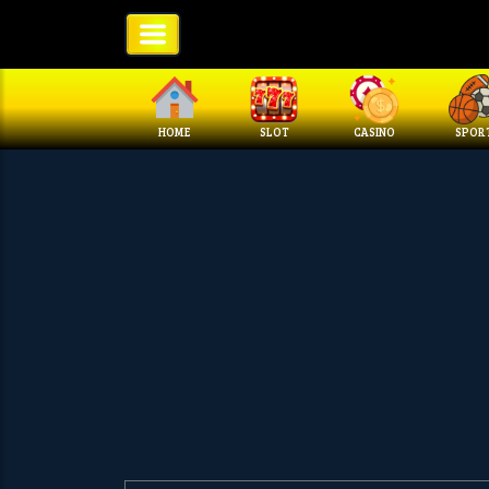
HOME
SLOT
CASINO
SPOR