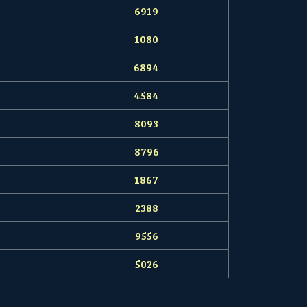
6919
1080
6894
4584
8093
8796
1867
2388
9556
5026