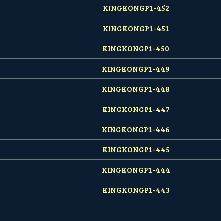
KINGKONGP1-452
KINGKONGP1-451
KINGKONGP1-450
KINGKONGP1-449
KINGKONGP1-448
KINGKONGP1-447
KINGKONGP1-446
KINGKONGP1-445
KINGKONGP1-444
KINGKONGP1-443