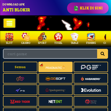
DOWNLOAD APK
KLIK DI SINI
ANTI BLOKIR
SLOT
CASINO
SPORT
TOGEL
TABLE
FISHING
COCK 
Semua