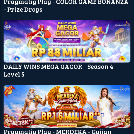
Pragmatig Play - COLOR GAME BONANZA
- Prize Drops
DAILY WINS MEGA GACOR - Season 4
Level 5
Pragmatig Play - MERDEKA - Gajian