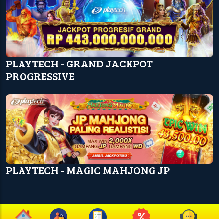
PLAYTECH - GRAND JACKPOT
PROGRESSIVE
PLAYTECH - MAGIC MAHJONG JP