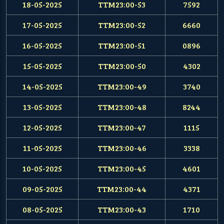
18-05-2025
TTM23:00-53
7592
17-05-2025
TTM23:00-52
6660
16-05-2025
TTM23:00-51
0896
15-05-2025
TTM23:00-50
4302
14-05-2025
TTM23:00-49
3740
13-05-2025
TTM23:00-48
8244
12-05-2025
TTM23:00-47
1115
11-05-2025
TTM23:00-46
3338
10-05-2025
TTM23:00-45
4601
09-05-2025
TTM23:00-44
4371
08-05-2025
TTM23:00-43
1710